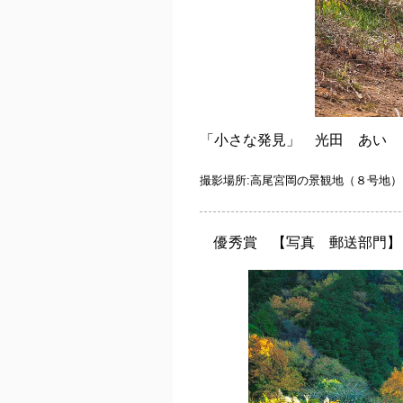
「小さな発見」 光田 あ
撮影場所:
高尾宮岡の景観地（８号地）
優秀賞 【写真 郵送部門】