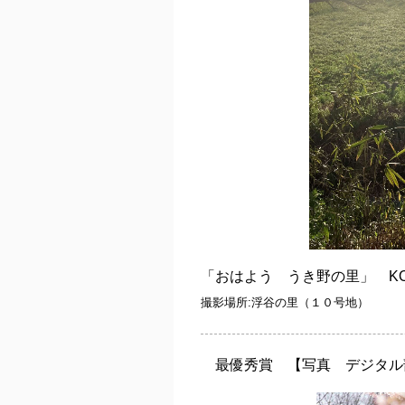
「おはよう うき野の里」 K
撮影場所:浮谷の里（１０号地）
最優秀賞
【写真 デジタル