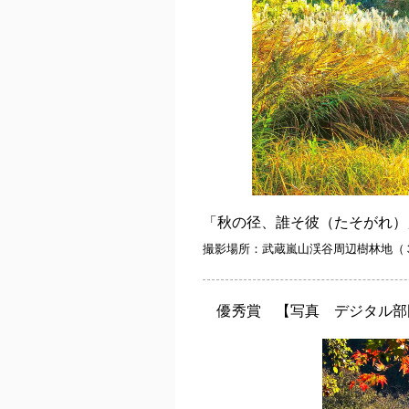
「秋の径、誰そ彼（たそがれ）
撮影場所：
武蔵嵐山渓谷周辺樹林地（
優秀賞 【写真 デジタル部