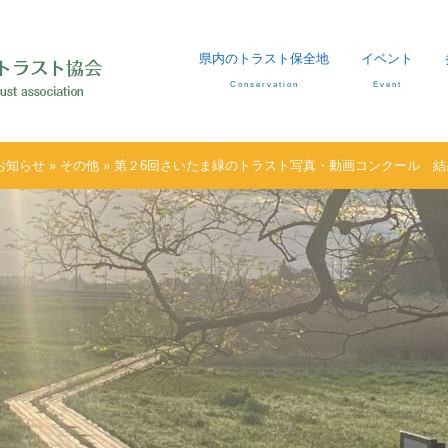
県内のトラスト保全地
イベント
Conservation
Event
お知らせ
»
その他
» 第２6回さいたま緑のトラスト写真・動画コンクール 結