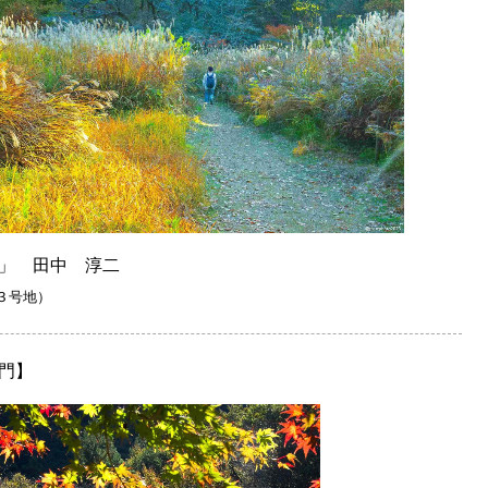
」 田中 淳二
３号地）
門】