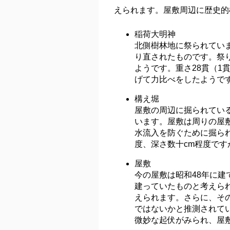
えられます。屋敷周辺に歴史的
稲荷大明神
北側樹林地に祭られてい
り直されたものです。祭
ようです。重さ28貫（1
げて力比べをしたようで
構え堀
屋敷の周辺に掘られてい
います。屋敷は周りの屋
水流入を防ぐために掘ら
度、深さ数十cm程度です
屋敷
今の屋敷は昭和48年に建
建っていたものと考えら
えられます。さらに、そ
ではないかと推測されて
微妙な起伏がみられ、屋