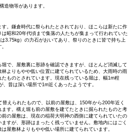
構造物等があります。
ます。鎌倉時代に祭られたとされており、ほこらは新たに作
りは昭和20年代頃まで集落の人たちが集まって行われていた
貫は3.75kg）の力石がおいてあり、祭りのときに皆で持ち上
す。
る堀で、屋敷裏に形跡を確認できますが、ほとんど消滅して
敷林よりもやや低い位置に建てられているため、大雨時の雨
れたものとされています。現在残っている堀は、幅1m程
が、昔は深い場所で1m近くあったようです。
て替えられたもので、以前の屋敷は、150年から200年近く
れます。構え堀も前の屋敷を建てたときに掘られたものと考
の前の屋敷は、現在の稲荷大明神の西側に建てられていたの
いますが、形跡はまったく残っていません。敷地内にはごく
敷は屋敷林よりもやや低い場所に建てられています。