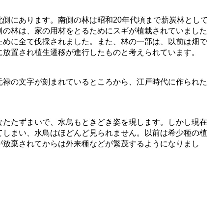
北側にあります。南側の林は昭和20年代頃まで薪炭林として
側の林は、家の用材をとるためにスギが植栽されていました
ために全て伐採されました。また、林の一部は、以前は畑で
に放置され植生遷移が進行したものと考えられています。
元禄の文字が刻まれているところから、江戸時代に作られた
。
なたたずまいで、水鳥もときどき姿を現します。しかし現在
てしまい、水鳥はほどんど見られません。以前は希少種の植
が放棄されてからは外来種などが繁茂するようになりまし