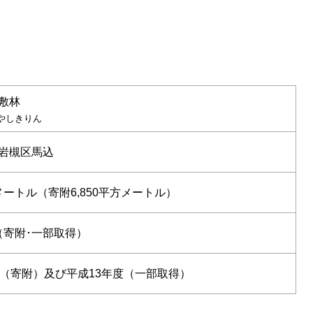
敷林
やしきりん
岩槻区馬込
方メートル（寄附6,850平方メートル）
円（寄附･一部取得）
度（寄附）及び平成13年度（一部取得）