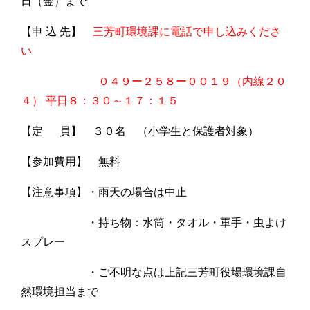
日（金）まで
【申 込 先】
三芳町環境課に電話で申し込みくださ
い
０４９ー２５８ー００１９（内線２０
４） 平日８：３０～１７：１５
【定 員】 ３０名 （小学生と保護者対象）
【参加費用】 無料
【注意事項】・雨天の場合は中止
・持ち物：水筒・タオル・軍手・虫よけ
スプレー
・ご不明な点は上記三芳町役場環境課自
然環境担当まで