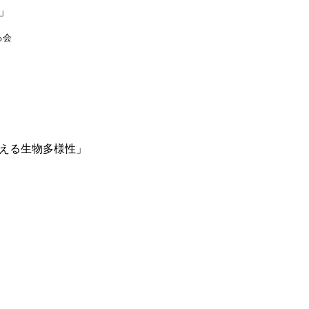
」
る会
える生物多様性」