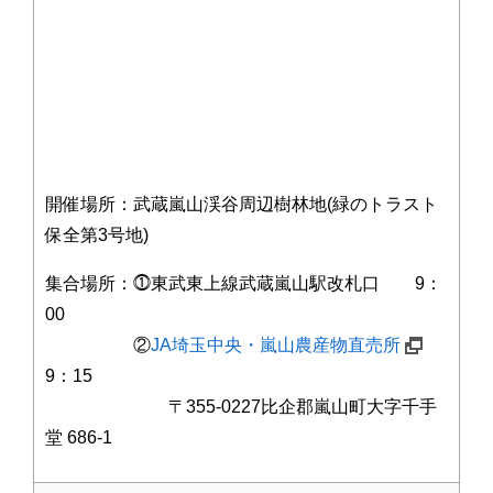
開催場所：武蔵嵐山渓谷周辺樹林地(緑のトラスト
保全第3号地)
集合場所：⓵東武東上線武蔵嵐山駅改札口 9：
00
②
JA埼玉中央・嵐山農産物直売所
9：15
〒355-0227比企郡嵐山町大字千手
堂 686-1