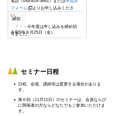
電話（048-824-3661）または
申込み
フォーム
よりお申し込みくださ
い。
締切
・・・今年度は申し込みを締め切
令和5年８月25日（金）
りました。
セミナー日程
日程、会場、講師等は変更する場合がありま
す。
第６回（11月11日）のセミナーは、会員ならび
に関係者の方ならどなたでもご参加いただけま
す。