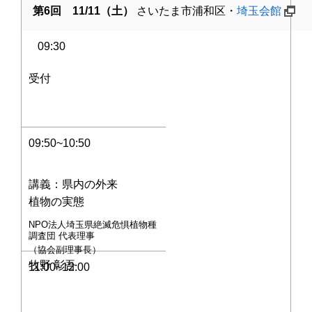
第6回 11/11（土）
さいたま市浦和区・
埼玉会館
09:30
受付
09:50~10:50
講義：県内の外来
植物の実態
NPO法人埼玉県絶滅危惧植物種
調査団 代表理事
（協会副理事長）
牧野 彰吾
11:00~12:00