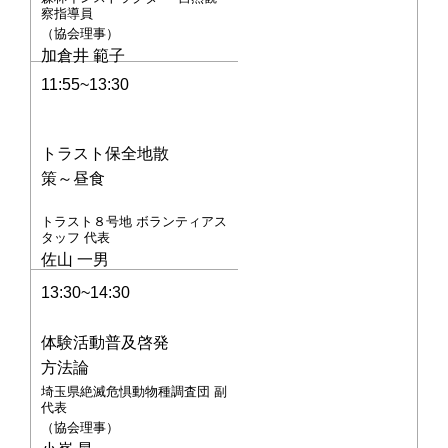
察指導員
（協会理事）
加倉井 範子
11:55~13:30
トラスト保全地散
策～昼食
トラスト８号地 ボランティアス
タッフ 代表
佐山 一男
13:30~14:30
体験活動普及啓発
方法論
埼玉県絶滅危惧動物種調査団 副
代表
（協会理事）