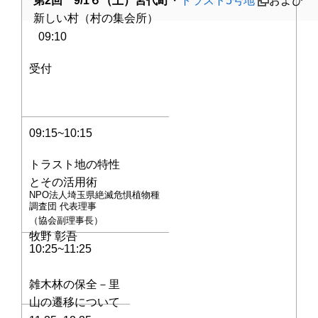
第2回 9/1６（土）宮代町
・
トラスト5号地
および
新しい村（村の集会所）
09:10
受付
09:15~10:15
トラスト地の特性
とその活用術
NPO法人埼玉県絶滅危惧植物種
調査団 代表理事
（協会副理事長）
牧野 彰吾
10:25~11:25
雑木林の保全－里
山の遷移について