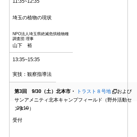
11:35~12:35
埼玉の植物の現状
NPO法人埼玉県絶滅危惧植物種
調査団 理事
山下 裕
13:35~15:35
実技：観察指導法
第3回 9/30（土）北本市・
トラスト８号地
および
サンアメニティ北本キャンプフィールド（野外活動セ
09:10
ンター）
受付