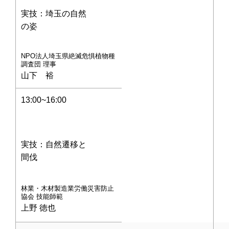
実技：埼玉の自然
の姿
NPO法人埼玉県絶滅危惧植物種
調査団 理事
山下 裕
13:00~16:00
実技：自然遷移と
間伐
林業・木材製造業労働災害防止
協会 技能師範
上野 徳也