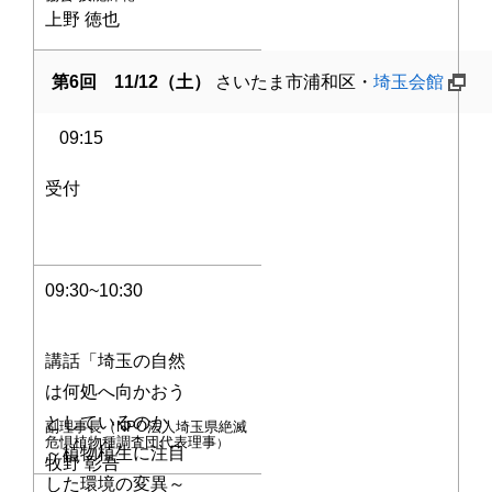
上野 徳也
第6回 11/12（土）
さいたま市浦和区・
埼玉会館
09:15
受付
09:30~10:30
講話「埼玉の自然
は何処へ向かおう
としているのか
副理事長（NPO法人埼玉県絶滅
危惧植物種調査団代表理
事
）
～植物植生に注目
牧野 彰吾
した環境の変異～