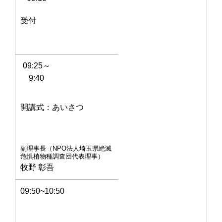
受付
09:25～
9:40
開講式：あいさつ
副理事長（NPO法人埼玉県絶滅
危惧植物種調査団代表理事）
牧野 彰吾
09:50~10:50