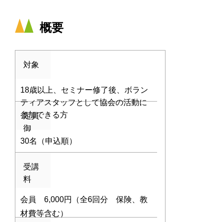
概要
対象
18歳以上、セミナー修了後、ボラン
ティアスタッフとして協会の活動に
参加できる方
定員
御
30名（申込順）
受講
料
会員 6,000円（全6回分 保険、教
材費等含む）