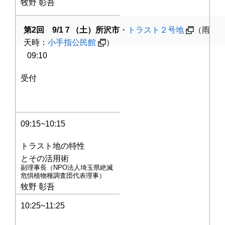
牧野 彰吾
第2回 9/1７（土）所沢市
・
トラスト２号地
（雨
天時：
小手指公民館
）
09:10
受付
09:15~10:15
トラスト地の特性
とその活用術
副理事長（NPO法人埼玉県絶滅
危惧植物種調査団代表理事）
牧野 彰吾
10:25~11:25