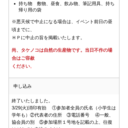
持ち物 敷物、昼食、飲み物、筆記用具、持ち
帰り用の袋
※悪天候で中止になる場合は、イベント前日の昼
頃までに、
ＨＰに中止の旨を掲載いたします。
尚、タケノコは自然の生産物です。当日不作の場
合はご容赦
ください
。
申し込み
終了いたしました。
3/29(火)消印有効 ①参加者全員の氏名（小学生は
学年も）②代表者の住所 ③電話番号 ④一般、
協会員の別 ⑤参加場所１号地を記載の上、往復