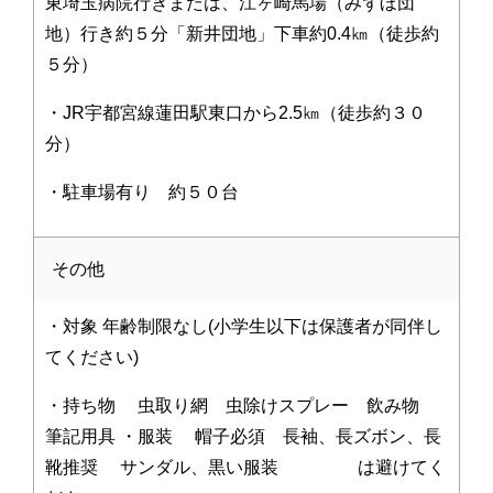
東埼玉病院行きまたは、江ヶ崎馬場（みずほ団
地）行き約５分「新井団地」下車約0.4㎞（徒歩約
５分）
・JR宇都宮線蓮田駅東口から2.5㎞（徒歩約３０
分）
・駐車場有り 約５０台
その他
・対象 年齢制限なし(小学生以下は保護者が同伴し
てください)
・持ち物 虫取り網 虫除けスプレー 飲み物
筆記用具 ・服装 帽子必須 長袖、長ズボン、長
靴推奨 サンダル、黒い服装 は避けてく