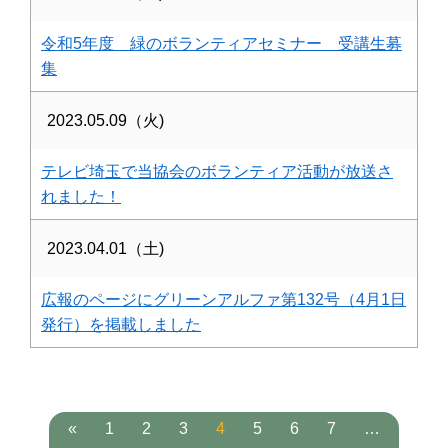
令和5年度 緑のボランティアセミナー 受講生募
集
2023.05.09（火)
テレビ埼玉で当協会のボランティア活動が放送さ
れました！
2023.04.01（土)
広報のページにグリーンアルファ第132号（4月1日
発行）を掲載しました
«
1
2
3
4
5
6
7
…